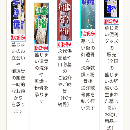
墓じま
い便利
墓じま
グッズ
墓じま
い後の
の
いのお
永代供
墓じま
御遺骨
販売
立会い
養墓や
い遺骨
を
（全国
や
自宅墓
の洗浄
洗浄乾
の
御遺骨
の
や
燥・粉
墓じま
の搬送
ご紹介
乾燥・
骨後
いの経
一時的
やご納
粉骨を
海洋散
験から
なお預
骨
承りま
骨葬を
生まれ
かり
（代行
す
執り行
た墓じ
を承り
納骨）
います
まい
ます
お助け
用品一
式）