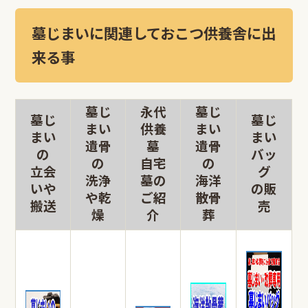
墓じまいに関連しておこつ供養舎に出
来る事
墓じ
永代
墓じ
墓じ
墓じ
まい
供養
まい
まい
まい
遺骨
墓
遺骨
の
バッ
の
自宅
の
立会
グ
洗浄
墓の
海洋
いや
の販
や乾
ご紹
散骨
搬送
売
燥
介
葬