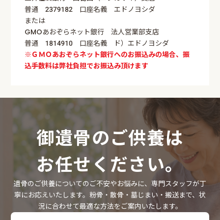
普通 2379182 口座名義 エドノヨシダ
または
GMOあおぞらネット銀行 法人営業部支店
普通 1814910 口座名義 ド）エドノヨシダ
※ＧＭＯあおぞらネット銀行へのお振込みの場合、振
込手数料は弊社負担でお振込み頂けます
御遺骨のご供養は
お任せください。
遺骨のご供養についてのご不安やお悩みに、専門スタッフが丁
寧にお応えいたします。粉骨・散骨・墓じまい・搬送まで、状
況に合わせて最適な方法をご案内いたします。